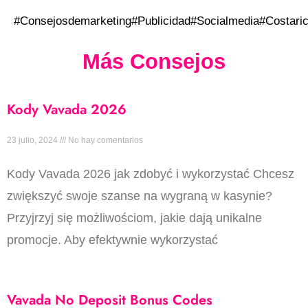
#consejosdemarketing
#publicidad
#socialmedia
#costari
Más Consejos
Kody Vavada 2026
23 julio, 2024
No hay comentarios
Kody Vavada 2026 jak zdobyć i wykorzystać Chcesz
zwiększyć swoje szanse na wygraną w kasynie?
Przyjrzyj się możliwościom, jakie dają unikalne
promocje. Aby efektywnie wykorzystać
Vavada No Deposit Bonus Codes