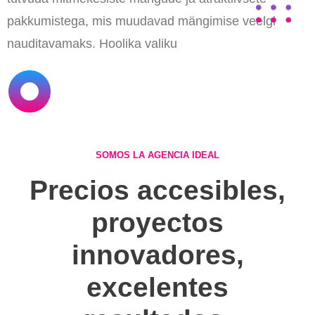
pakkumistega, mis muudavad mängimise veelgi
nauditavamaks. Hoolika valiku
SOMOS LA AGENCIA IDEAL
Precios accesibles,
proyectos
innovadores,
excelentes