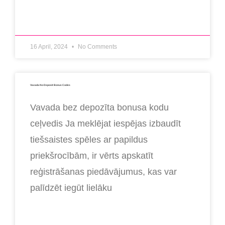
READ MORE »
16 April, 2024
No Comments
Vavada No Deposit Bonus Codes
Vavada bez depozīta bonusa kodu
ceļvedis Ja meklējat iespējas izbaudīt
tiešsaistes spēles ar papildus
priekšrocībām, ir vērts apskatīt
reģistrāšanas piedāvājumus, kas var
palīdzēt iegūt lielāku
READ MORE »