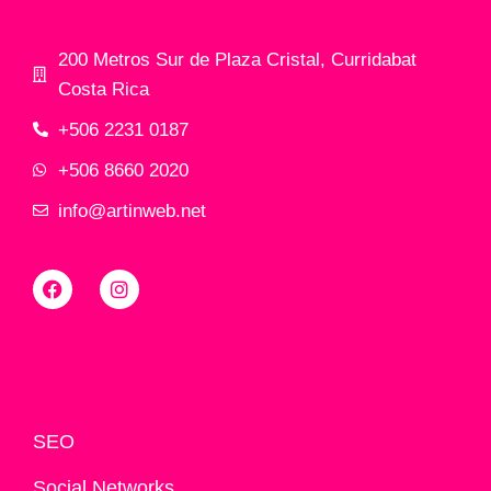
200 Metros Sur de Plaza Cristal, Curridabat
Costa Rica
+506 2231 0187
+506 8660 2020
info@artinweb.net
Nuestros Servicios
SEO
Social Networks