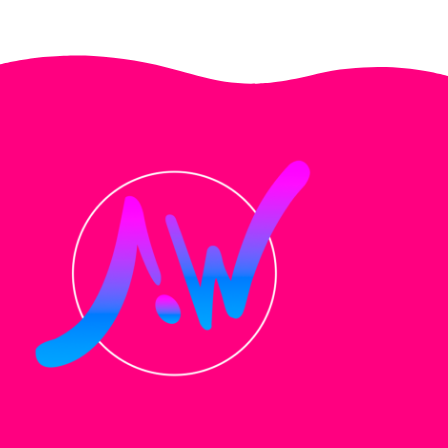
Contact